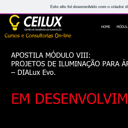
Este site foi desenvolvido com o criador d
HOME
MÓDUL
Cursos e Consultorias On-line
APOSTILA MÓDULO VIII:
PROJETOS DE ILUMINAÇÃO PARA Á
– DIALux Evo.
EM DESENVOLVI